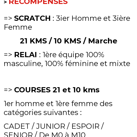
RECOMPENSES
>
=>
SCRATCH
: 3ier Homme et 3ière
Femme
21 KMS / 10 KMS / Marche
=>
RELAI
: 1ère équipe 100%
masculine, 100% féminine et mixte
=>
COURSES 21 et 10 kms
1er homme et 1ère femme des
catégories suivantes :
CADET / JUNIOR / ESPOIR /
SENIOR / De M0 à M10