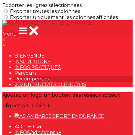
Exporter les lignes sélectionnées
Exporter toutes les colonnes
Exporter uniquement les colonnes affichées
Menu
<
>
BIENVENUE
INSCRIPTIONS
INFOS PRATIQUES
Parcours
Récompenses
2026 RESULTATS et PHOTOS
Ajoutez un logo, un bouton, des réseaux sociaux
Cliquez pour éditer
ACCUEIL
▴
▾
INFOS/adhésions
▴
▾